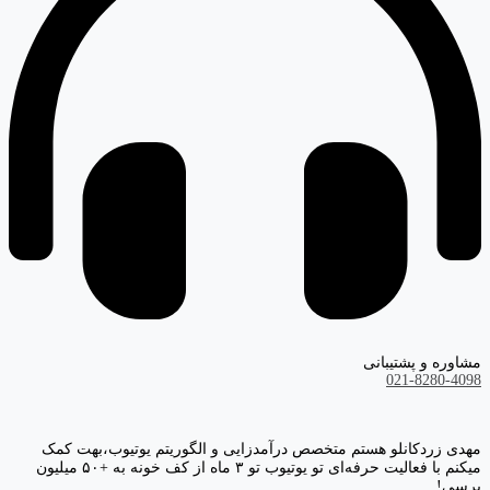
مشاوره و پشتیبانی
021-8280-4098
مهدی زردکانلو هستم متخصص درآمدزایی و الگوریتم یوتیوب،بهت کمک
میکنم با فعالیت حرفه‌ای تو یوتیوب تو ۳ ماه از کف خونه به +۵۰ میلیون
برسی!