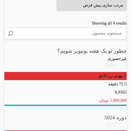
Showing all 4 results
جستجو
برای:
چطور تو یک هفته یوتیوبر شویم؟
غیرحضوری
بدون
مهدی زردکانلو
امتیاز
0
75 دقیقه
رای
8,916
1,000,000 تومان
دوره 5024
بدون