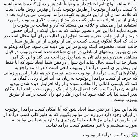
۴۰۰۰ ساعت واچ تایم احتیاج داریم و نهایتاً باید هزار دنبال کننده داشته باشیم
.؟ کسب درآمد از یوتیوب از طریق یوتیوب یکی از بهترین روش هایی است
که علاقه مندان آن از این طریق به کسب درآمد اینترنتی می پردازند تعداد
زیادی از این افراد به منظور کسب درآمد از یوتیوب دلاری یوتیوب را مورد
استفاده قرار می‌دهند و علاقه من هستند که کار و فعالیت در یوتیوب را
تجربه نمایند اما این افراد تصور میکنند که به دلیل اینکه در ایران حضور
دارند و از این جانب تحریم هستند انجام این فعالیت برای آنها محال است در
حالی که اصلاً اینگونه نیست کسب درآمد از یوتیوب از این طریق بسیار
جالب است .مخصوصاً اینکه ویدیو در این بین دیده می شود، چراکه ویدئو به
عنوان بهترین روشهای ارتباطی در جهان شناخته شده است یوتیوب در قبال
مشاهده شدن ویدیو های تان به شما پول پرداخت می کند و این یک امر
بسیار جذاب است .حال شاید این سوال در ذهن شما ایجاد شود که آیا فقط
این روش برای کسب درآمد از یوتیوب کافی است ؟ در ادامه راجع به
راهکارهای کسب درآمد از یوتیوب به شما توضیح خواهم داد از این رو زمانی
که حرف از کسب درآمد از یوتیوب به زبان می‌آید افراد زیادی گمان می
کنند که بایستی کانالی را انتخاب نموده و از راه افزایش دیده شدن ویدیو
های شان درآمد کسب کند احتمال دارد این یک روش سخت باشد اما امکان
پذیر است لذا باید گفته شود که این راهکار تنها راه کسب درآمد از طریق
یوتیوب نیست .
شاید این سوال در ذهن شما ایجاد شود که آیا امکان کسب درآمد از یوتیوب
در ایران وجود دارد دروازه می توانیم بگوییم که به طور کلی کسب درآمد از
این طریق در ایران نیز قابلیت امکان پذیری را دارد و شما می توانید به
صورت مستقیم و یا غیر مستقیم کسب درآمد نمایید.