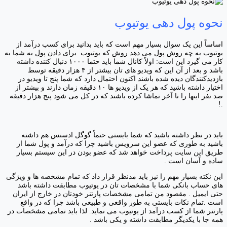
نحوه پول دهی یوتیوب
اساساً این یک سوال بسیار مهم است که باید بدانید برای کسب درآمد از
یوتیوب به چه روش پول می دهد روش که یوتیوب برای دادن پول به شما به
کار می گیرد این است: اولاً کانال شما باید حتما ۱۰۰۰ دنبال کننده داشته
باشد و بعد از آن این که ویدیو های تان بیشتر از ۴ هزار دقیقه توسط
بازدیدکنندگان دیده شده باشند اکنون احتمال دارد که شما پنج تا ویدیو در
اختیار داشته باشید که هر یک از ویدیو ها ۱۰ دقیقه زمان دارند و بیشتر از
صد نفر اینها را تا آخر تماشا کرده باشند که در کل می شود پنج هزار دقیقه
.!
باید در نظر داشته باشید که شما بایستی حتماً گوگل ادسنس هم داشته
باشید به طوری که عضو این سرویس باشید چرا که درآمد و پول شما از
طریق این سایت پرداخت خواهد شد که عضو بودن در این سیستم بسیار
ساده و آسان است .
این نکته بسیار مهم را نیز باید مدنظر قرار داد که تمام مشخصه ها و ویژگی
های حساب بانکی شما با مشخصات تان در یوتیوب مطابقت داشته باشد
حتی ایمیل . مقصود من تمامی مشخصات پارتنر خودتان در خارج از ایران
است .تمام نکات بایستی به طور واقعی و طبیعی باشد چرا که در واقع
پارتنر شما از کسب درآمد از یوتیوب می نماید. لذا باید تمامی مشخصات در
همه جا با یکدیگر مطابقت داشته و یکی باشد .