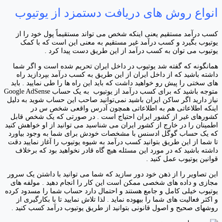
انواع روش های دریافت دستمزد از یوتیوب
کسب درآمد مستقیم یعنی اینکه شخص می تواند مستقیماً پول خود را از
یوتیوب بگیرد و کسب درآمد غیر مستقیم به معنی این است که با کمک
یوتیوب می توان به کسب درآمد از این طریق دست پیدا کرد .
همانگونه که گفته شد یوتیوب در داخل ایران تحریم شده است و اگر شما
داشته باشید که از داخل ایران از این طریق به کسب درآمد بپردازید راه
های سختی را پیش رو خواهید داشت که باید این راه ها را طی نمایید . باید
متوجه باشید که برای کسب درآمد از یوتیوب به یک حساب Google AdSense
نیاز دارید اگر ساکن ایران باشید نمی‌توانید صاحب این حساب شوید به دلیل
اینکه اطلاعاتی هم به اطلاعاتی همچون آدرس واقعی شخص س در
کشورهای غیر از کشور ایران احتیاج است . در صورتی که یک شخص قابل
اطمینان را در خارج از کشور ایران می شناسید می توانید از او خواهش کنید
که یک حساب گوگل ادسنس با مشخصات خودش برای شما به وجود بیاورد
تا شما از این طریق بتوانید کسب درآمد به شیوه یوتیوب را آغاز نمایید دقت
داشته باشید که در مورد این مسئله هیچ گاه قادر نخواهید بود که برخلاف
قوانین یوتیوب عمل کنید .
این تصاویر را از ذهن خود دور سازید که شما می توانید با داشتن یک سرور
مجازی و داده های شخصی ممکن است این کار را انجام دهید . مولفه های
یوتیوب خیلی کامل و جامع هستند و احتمال دارد حساب شما را مسدود کرده
و اکثر فعالیت های شما را بیهوده نماید . لذا تلاش نمایید تا با بکارگیری از
روشهای صحیح و اصول قانونی بتوانید از طریق یوتیوب درآمد کسب کنید .