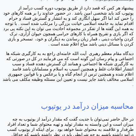
پیشنهاد هر کس که قصد دارد از طریق یوتیوب دوره کسب درآمد از
یوتیوب کند باید شخصی امین باشد . در حضور خداوند را بر همه کارهای خود
را حس کند اما اگر سهل انگاری کند و به انتشار و گسترش فساد و حرام
اقدام نماید به جامعه اسلامی خیانت بزرگی را مرتکب شده است . با توجه
به همه این گفته ها از تفکر در مجموعه احادیث می توان به این نکته پی برد
که اگر بازی و تفریح همراه با کارهای حرامی همچون حیوان آزاری، ترک
کردن واجبات دینی ، قمار زیان رساندن به دیگران و خود، تمسخر و بازی
کردن با مسائل دینی باشد مباح اعلام شده است .
دیدگاه مقام معظم رهبری آیت الله خامنه‌ای راجع به به کارگیری شبکه ها
اجتماعی و پیام رسان این گونه است که می فرمایند در کل در صورتی که
به کارگیری شبکه ها اجتماعی و همانند آن گسترش دهنده فساد و سبب
انتشار اطلاعات غلط و همچنین آسیب به اسلام و مسلمانان باشد فاسد
اعلام شده و همچنین ترس از انجام گناه و یا برعکس و با قوانین جمهوری
اسلامی مخالف باشد جایز نیست و تعیین این مسئله وظیفه مکلف می باشد
.
محاسبه میزان درآمد در یوتیوب
در حال حاضر نمی‌توان با جدیت گفت که مقدار درآمد از یوتیوب به چه
میزان است و این وابسته به مقدار تولید و تهیه محتوای شما و تعداد افراد
طرفدار و علاقمند به محتوای شما خواهد بود . برای اینکه از یوتیوب کسب
درآمد داشته باشیم به چه شرایطی باید در نظر داشته باشیم که حداقل