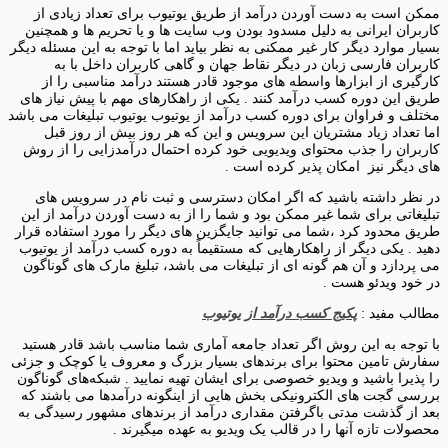
ممکن است به دست آوردن درآمد از طریق یوتیوب برای تعداد زیادی از
کاربران ایرانی به دلیل مسدود بودن وب سایت ها و یا تحریم ها و همچنین
بسیار موارد دیگر کار غیر ممکنی به نظر بیاید اما با توجه به این مسئله دیگر
کاربران فارسی زبان در دیگر نقاط جهان و گاهی کاربران داخل با به
کارگیری از ابزارها واسطه های موجود قادر هستند درآمد مناسبی را از
طریق این دوره کسب درآمد کنند . یکی از راهکارهای مهم با پیش نیاز های
مختلف و فراوان برای دوره کسب درآمد از یوتیوب یوتیوب تبلیغات می باشد
اما تعداد زیاد مشتریان این سرویس و این که هر روز بیش از روز قبل
کاربران را جذب محتوای ویدیویی خود کرده احتمال درآمدزایی را از روش
های دیگر نیز امکان پذیر کرده است .
در نظر داشته باشید که اگر امکان دسترسی و ثبت نام در سرویس های
تبلیغاتی برای شما غیر ممکن بود و شما را از به دست آوردن درآمد از این
طریق محدود کرد ،شما می توانید جایگزین های دیگر را مورد استفاده قرار
دهید . یکی دیگر از راهکارهایی که مستقیماً به دوره کسب درآمد از یوتیوب
می پردازد و آن هم گونه ای از تبلیغات می باشد، تبلیغ مارک های گوناگون
در خود ویدئو هست .
مطالب مفید :
پکیج کسب درآمد از یوتیوب
با توجه به این روش اگر تعداد جامعه آماری شما مناسب باشد قادر هستید
سفارش تامین محتوا برای برندهای بسیار بزرگ و معروف یا کوچک و جزئی
را پذیرا باشید و ویدیو خصوصی برای ایشان تهیه نمایید . شبکه‌های گوناگون
بررسی گجت های الکترونیکی بخش هایی از اینگونه درآمدها می باشند که
بعد از گذشت مدتی باگرفتن مقداری درآمد از برندهای مشهور رسیدگی به
محصولات تازه آنها را در قالب یک ویدیو به عهده میگیرند .