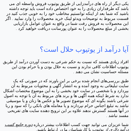
یکی دیگر از راه های درآمدزایی از طریق یوتیوب فروش واسطه ای می
باشد که طرفداران زیادی را به خود اختصاص داده است باید توجه داشته
باشید که شما بعد از اینکه توانستیم مخاطب خود را به خوبی جذب کنید در
قسمت مربوط به توضیحات ویدئو لینک خرید محصولات را وارد نمایید . اگر
این محصولات به فروش رفت شما در واقع به عنوان عوامل بازاریابی
بخشی از مبلغ محصولات را به عنوان پورسانت دریافت خواهید کرد .
آیا درآمد از یوتیوب حلال است؟
افراد زیادی هستند که نسبت به حکم شرعی به دست آوردن درآمد از طریق
یوتیوب اطلاعات کافی ندارند و نسبت به حلال بودن و یا حرام بودن این
مسئله حساسیت نشان می دهند .
طبق بررسی‌های انجام شده برخی بر این باورند که در صورتی که یک
سایت تبلیغاتی به وجود آمده و به انتشار آگهی و محتویات مربوط به آن
بپردازد و یا شخصی در سایت خود بخشی را به این موضوع مختصات اشکال
ندارد به شرط اینکه همه آگهی ها و برند های مربوط به آن با توجه به اصول
شرعی باشند بگونه ای که موضوع تصویر ها و عکس ها زنان و یا موسیقی
نباشد به تبلیغ اجناس حرام نپردازند و یا معامله های بانکی را که سود و ربا
در آنها هستند گسترش ندهند علاوه بر این ترویج دهنده سایت های تفریحی
مفسد نباشد .
شما عزیزان می توانید جهت کسب اطلاعات بیشتر درباره
دوره جامع کسب
درآمد دلاری از یوتیوب
با کارشناسان ما در ارتباط باشید.