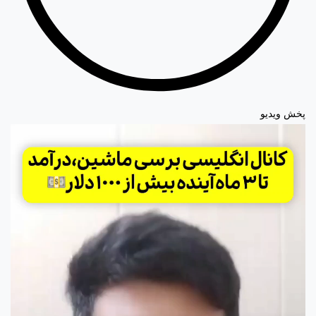
پخش ویدیو